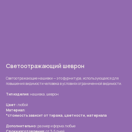
Светоотражающий шеврон
Светоотражающие нашивки — это фурнитура, использующаяся для
повышения видимости человека в условиях ограниченной видимости.
Тип изделия:
нашивка, шеврон
Цвет:
любой
Материал:
*стоимость зависит от тиража, цветности, материала
Дополнительно:
размер и форма любые
Сроки изготовления:
от 3-5 дней