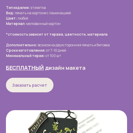
Тип изделия:
этикетка
Вид:
печать на картоне с ламинацией
Цвет:
любой
Материал:
мелованный картон
*стоимость зависит от тиража, цветности, материала
Дополнительно:
возможна двухсторонняя печать и биговка
Сроки изготовления:
от 7-10 дней
Минимальный тираж:
от 100 шт
БЕСПЛАТНЫЙ
ди
зайн макета
Заказать расчет