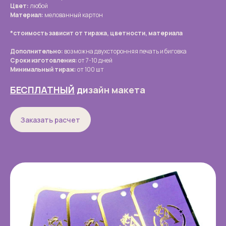
Цвет:
любой
Материал:
мелованный картон
*стоимость зависит от тиража, цветности, материала
Дополнительно:
возможна двухсторонняя печать и биговка
Сроки изготовления:
от 7-10 дней
Минимальный тираж:
от 100 шт
БЕСПЛАТНЫЙ
ди
зайн макета
Заказать расчет