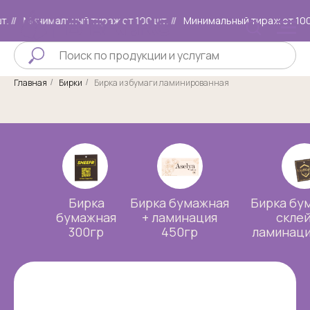
Минимальный тираж от 100 шт. //
Минимальный тираж от 100 шт. 
Главная
Бирки
Бирка из бумаги ламинированная
/
/
Бирка
Бирка бумажная
Бирка бу
бумажная
+ ламинация
склей
300гр
450гр
ламинаци