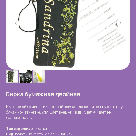
Бирка бумажная двойная
Имеет слой ламинации, который придает дополнительную защиту
бумажной этикетке, Улучшает внешний вид и увеличивает ее
долговечность.
Тип изделия:
этикетка
Вид:
печать на картоне с ламинацией